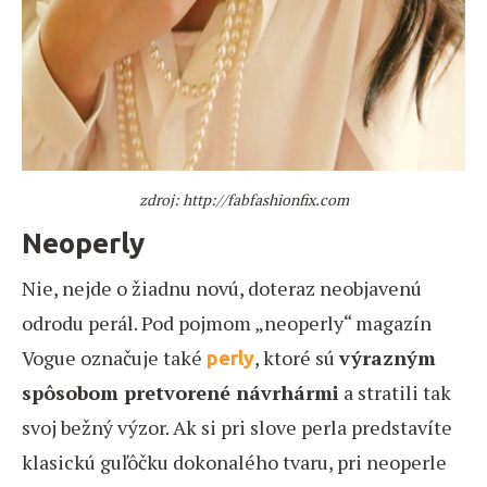
zdroj: http://fabfashionfix.com
Neoperly
Nie, nejde o žiadnu novú, doteraz neobjavenú
odrodu perál. Pod pojmom „neoperly“ magazín
Vogue označuje také
, ktoré sú
výrazným
perly
spôsobom pretvorené návrhármi
a stratili tak
svoj bežný výzor. Ak si pri slove perla predstavíte
klasickú guľôčku dokonalého tvaru, pri neoperle