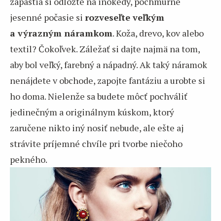
zápästia si odložte na inokedy, pochmúrne
jesenné počasie si
rozveseľte veľkým
a výrazným náramkom
. Koža, drevo, kov alebo
textil? Čokoľvek. Záležať si dajte najmä na tom,
aby bol veľký, farebný a nápadný. Ak taký náramok
nenájdete v obchode, zapojte fantáziu a urobte si
ho doma. Nielenže sa budete môcť pochváliť
jedinečným a originálnym kúskom, ktorý
zaručene nikto iný nosiť nebude, ale ešte aj
strávite príjemné chvíle pri tvorbe niečoho
pekného.