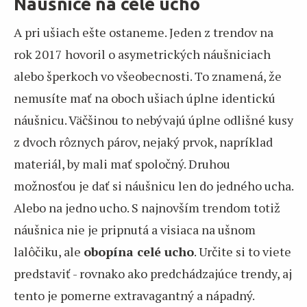
Náušnice na celé ucho
A pri ušiach ešte ostaneme. Jeden z trendov na
rok 2017 hovoril o asymetrických náušniciach
alebo šperkoch vo všeobecnosti. To znamená, že
nemusíte mať na oboch ušiach úplne identickú
náušnicu. Väčšinou to nebývajú úplne odlišné kusy
z dvoch rôznych párov, nejaký prvok, napríklad
materiál, by mali mať spoločný. Druhou
možnosťou je dať si náušnicu len do jedného ucha.
Alebo na jedno ucho. S najnovším trendom totiž
náušnica nie je pripnutá a visiaca na ušnom
lalôčiku, ale
obopína celé ucho
. Určite si to viete
predstaviť - rovnako ako predchádzajúce trendy, aj
tento je pomerne extravagantný a nápadný.