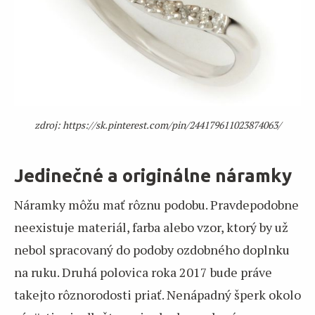
zdroj: https://sk.pinterest.com/pin/244179611023874063/
Jedinečné a originálne náramky
Náramky môžu mať rôznu podobu. Pravdepodobne
neexistuje materiál, farba alebo vzor, ktorý by už
nebol spracovaný do podoby ozdobného doplnku
na ruku. Druhá polovica roka 2017 bude práve
takejto rôznorodosti priať. Nenápadný šperk okolo