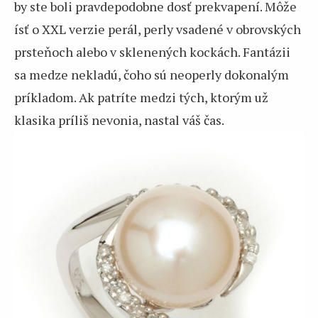
by ste boli pravdepodobne dosť prekvapení. Môže
ísť o XXL verzie perál, perly vsadené v obrovských
prsteňoch alebo v sklenených kockách. Fantázii
sa medze nekladú, čoho sú neoperly dokonalým
príkladom. Ak patríte medzi tých, ktorým už
klasika príliš nevonia, nastal váš čas.