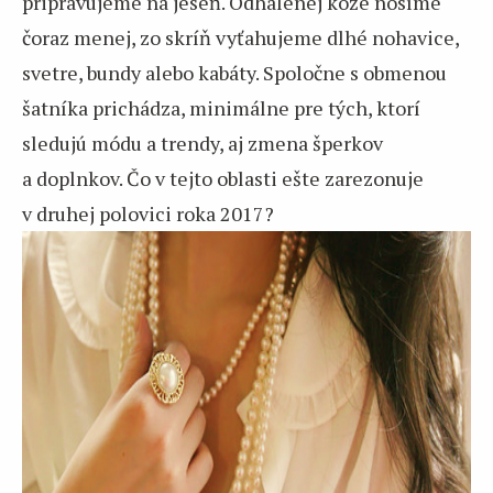
pripravujeme na jeseň. Odhalenej kože nosíme
čoraz menej, zo skríň vyťahujeme dlhé nohavice,
svetre, bundy alebo kabáty. Spoločne s obmenou
šatníka prichádza, minimálne pre tých, ktorí
sledujú módu a trendy, aj zmena šperkov
a doplnkov. Čo v tejto oblasti ešte zarezonuje
v druhej polovici roka 2017?