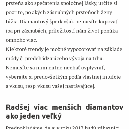
prsteňa ako spečatenia spoločnej lásky, určite si
pozrite, po akých zásnubných prsteňoch ženy
túžia. Diamantový šperk však nemusíte kupovať
iba pri zásnubách, príležitostí nám život ponúka
omnoho viac.
Niektoré trendy je možné vypozorovať na základe
módy či predchádzajúceho vývoja na trhu.
Nemusíte sa nimi nutne nechať ovplyvniť,
vyberajte si predovšetkým podľa vlastnej intuície
a vkusu, resp. vkusu vašej nastávajúcej.
Radšej viac menších diamantov
ako jeden veľký
Predpokladáme, že aj v roku 2017 budú zákazníci