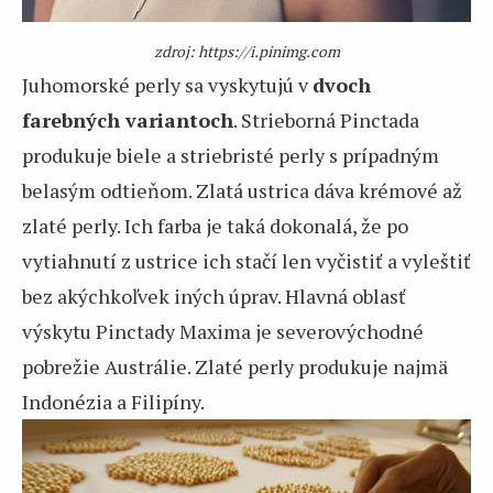
zdroj: https://i.pinimg.com
Juhomorské perly sa vyskytujú v
dvoch
farebných variantoch
. Strieborná Pinctada
produkuje biele a striebristé perly s prípadným
belasým odtieňom. Zlatá ustrica dáva krémové až
zlaté perly. Ich farba je taká dokonalá, že po
vytiahnutí z ustrice ich stačí len vyčistiť a vyleštiť
bez akýchkoľvek iných úprav. Hlavná oblasť
výskytu Pinctady Maxima je severovýchodné
pobrežie Austrálie. Zlaté perly produkuje najmä
Indonézia a Filipíny.