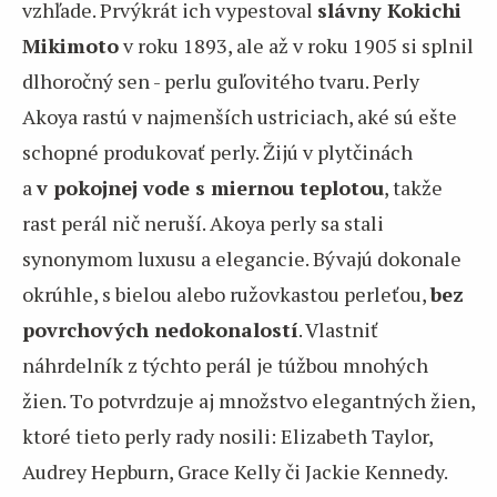
vzhľade. Prvýkrát ich vypestoval
slávny Kokichi
Mikimoto
v roku 1893, ale až v roku 1905 si splnil
dlhoročný sen - perlu guľovitého tvaru. Perly
Akoya rastú v najmenších ustriciach, aké sú ešte
schopné produkovať perly. Žijú v plytčinách
a
v pokojnej vode s miernou teplotou
, takže
rast perál nič neruší. Akoya perly sa stali
synonymom luxusu a elegancie. Bývajú dokonale
okrúhle, s bielou alebo ružovkastou perleťou,
bez
povrchových nedokonalostí
. Vlastniť
náhrdelník z týchto perál je túžbou mnohých
žien. To potvrdzuje aj množstvo elegantných žien,
ktoré tieto perly rady nosili: Elizabeth Taylor,
Audrey Hepburn, Grace Kelly či Jackie Kennedy.