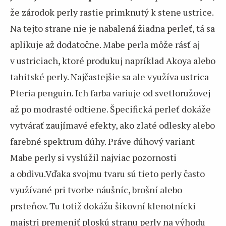
že zárodok perly rastie primknutý k stene ustrice.
Na tejto strane nie je nabalená žiadna perleť, tá sa
aplikuje až dodatočne. Mabe perla môže rásť aj
v ustriciach, ktoré produkuj napríklad Akoya alebo
tahitské perly. Najčastejšie sa ale využíva ustrica
Pteria penguin. Ich farba variuje od svetloružovej
až po modrasté odtiene. Špecifická perleť dokáže
vytvárať zaujímavé efekty, ako zlaté odlesky alebo
farebné spektrum dúhy. Práve dúhový variant
Mabe perly si vyslúžil najviac pozornosti
a obdivu.Vďaka svojmu tvaru sú tieto perly často
využívané pri tvorbe náušníc, brošní alebo
prsteňov. Tu totiž dokážu šikovní klenotnícki
majstri premeniť ploskú stranu perly na výhodu