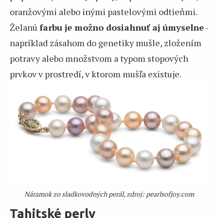
oranžovými alebo inými pastelovými odtieňmi.
Želanú
farbu je možno dosiahnuť aj úmyselne
-
napríklad zásahom do genetiky mušle, zložením
potravy alebo množstvom a typom stopových
prvkov v prostredí, v ktorom mušľa existuje.
Náramok zo sladkovodných perál, zdroj: pearlsofjoy.com
Tahitské perly