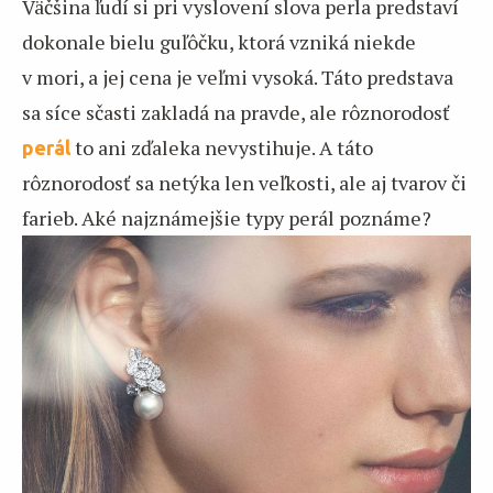
Väčšina ľudí si pri vyslovení slova perla predstaví
dokonale bielu guľôčku, ktorá vzniká niekde
v mori, a jej cena je veľmi vysoká. Táto predstava
sa síce sčasti zakladá na pravde, ale rôznorodosť
to ani zďaleka nevystihuje. A táto
perál
rôznorodosť sa netýka len veľkosti, ale aj tvarov či
farieb. Aké najznámejšie typy perál poznáme?