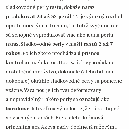
sladkovodné perly rastú, dokáže naraz
produkovať 24 až 32 perál
. To je výrazný rozdiel
oproti morským ustriciam, tie totiž zvyčajne nie
sú schopné vyprodukovať viac ako jednu perlu
naraz. Sladkovodné perly v mušli
rastú 2 až 7
rokov
. Po ich zbere prechádzajú prísnou
kontrolou a selekciou. Hoci sa ich vyprodukuje
dostatočné množstvo, dokonale (alebo takmer
dokonale) okrúhle sladkovodné perly sú pomerne
vzácne. Väčšinou je ich tvar deformovaný
a nepravidelný. Takéto perly sa označujú ako
barokové
. Ich veľkou výhodou je, že sú dostupné
vo viacerých farbách. Biela alebo krémová,
pripomínajúca Akoya perly, doplnená ružovými,