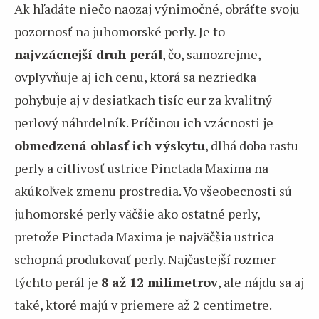
Ak hľadáte niečo naozaj výnimočné, obráťte svoju
pozornosť na juhomorské perly. Je to
najvzácnejší druh perál
, čo, samozrejme,
ovplyvňuje aj ich cenu, ktorá sa nezriedka
pohybuje aj v desiatkach tisíc eur za kvalitný
perlový náhrdelník. Príčinou ich vzácnosti je
obmedzená oblasť ich výskytu
, dlhá doba rastu
perly a citlivosť ustrice Pinctada Maxima na
akúkoľvek zmenu prostredia. Vo všeobecnosti sú
juhomorské perly väčšie ako ostatné perly,
pretože Pinctada Maxima je najväčšia ustrica
schopná produkovať perly. Najčastejší rozmer
týchto perál je
8 až 12 milimetrov
, ale nájdu sa aj
také, ktoré majú v priemere až 2 centimetre.