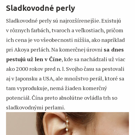
Sladkovodné perly
Sladkovodné perly sú najrozšírenejšie. Existujú
v rôznych farbách, tvaroch a veľkostiach, pričom
ich cena je vo všeobecnosti nižšia, ako napríklad
pri Akoya perlách. Na komerčnej úrovni
sa dnes
pestujú už len v Číne
, kde sa nachádzali už viac
ako 2000 rokov pred n. l. Svojho času sa pestovali
aj v Japonsku a USA, ale množstvo perál, ktoré sa
tam vyprodukuje, nemá žiaden komerčný
potenciál. Čína preto absolútne ovládla trh so
sladkovodnými perlami.