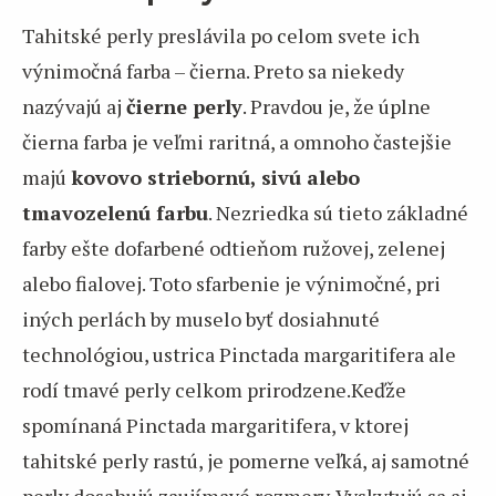
Tahitské perly preslávila po celom svete ich
výnimočná farba – čierna. Preto sa niekedy
nazývajú aj
čierne perly
. Pravdou je, že úplne
čierna farba je veľmi raritná, a omnoho častejšie
majú
kovovo striebornú, sivú alebo
tmavozelenú farbu
. Nezriedka sú tieto základné
farby ešte dofarbené odtieňom ružovej, zelenej
alebo fialovej. Toto sfarbenie je výnimočné, pri
iných perlách by muselo byť dosiahnuté
technológiou, ustrica Pinctada margaritifera ale
rodí tmavé perly celkom prirodzene.Keďže
spomínaná Pinctada margaritifera, v ktorej
tahitské perly rastú, je pomerne veľká, aj samotné
perly dosahujú zaujímavé rozmery. Vyskytujú sa aj