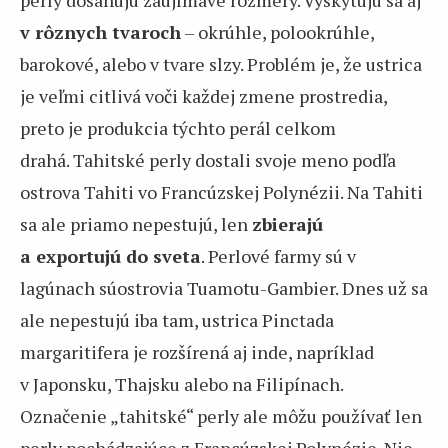
v rôznych tvaroch
– okrúhle, polookrúhle,
barokové, alebo v tvare slzy. Problém je, že ustrica
je veľmi citlivá voči každej zmene prostredia,
preto je produkcia týchto perál celkom
drahá. Tahitské perly dostali svoje meno podľa
ostrova Tahiti vo Francúzskej Polynézii. Na Tahiti
sa ale priamo nepestujú, len
zbierajú
a exportujú do sveta
. Perlové farmy sú v
lagúnach súostrovia Tuamotu-Gambier. Dnes už sa
ale nepestujú iba tam, ustrica Pinctada
margaritifera je rozšírená aj inde, napríklad
v Japonsku, Thajsku alebo na Filipínach.
Označenie „tahitské“ perly ale môžu používať len
perly pochádzajúce z Francúzskej Polynézie. Nie