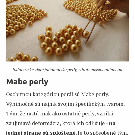
Indonézske zlaté juhomorské perly, zdroj: missjoaquim.com
Mabe perly
Osobitnou kategóriou perál sú Mabe perly.
Výnimočné sú najmä svojim špecifickým tvarom.
Tým, že rastú inak ako ostatné perly, vzniká
zaujímavá deformácia, ktorá ich odlišuje -
na
jednej strane sú sploštené
. Je to spôsobené tým,